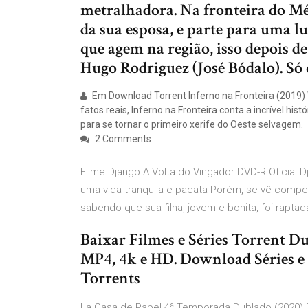
metralhadora. Na fronteira do Méx
da sua esposa, e parte para uma l
que agem na região, isso depois d
Hugo Rodriguez (José Bódalo). Só
Em Download Torrent Inferno na Fronteira (2019)
fatos reais, Inferno na Fronteira conta a incrível hi
para se tornar o primeiro xerife do Oeste selvagem.
2 Comments
Filme Django A Volta do Vingador DVD-R Oficial 
uma vida tranqüila e pacata Porém, se vê comp
sabendo que sua filha, jovem e bonita, foi raptad
Baixar Filmes e Séries Torrent 
MP4, 4k e HD. Download Séries e 
Torrents
La Casa de Papel 4ª Temporada Dublado (2020) 