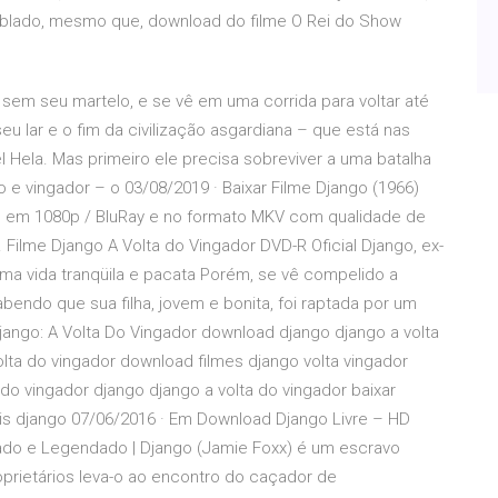
dublado, mesmo que, download do filme O Rei do Show
 sem seu martelo, e se vê em uma corrida para voltar até
u lar e o fim da civilização asgardiana – que está nas
 Hela. Mas primeiro ele precisa sobreviver a uma batalha
 e vingador – o 03/08/2019 · Baixar Filme Django (1966)
ad em 1080p / BluRay e no formato MKV com qualidade de
… Filme Django A Volta do Vingador DVD-R Oficial Django, ex-
ma vida tranqüila e pacata Porém, se vê compelido a
ndo que sua filha, jovem e bonita, foi raptada por um
 Django: A Volta Do Vingador download django django a volta
lta do vingador download filmes django volta vingador
 do vingador django django a volta do vingador baixar
atis django 07/06/2016 · Em Download Django Livre – HD
lado e Legendado | Django (Jamie Foxx) é um escravo
oprietários leva-o ao encontro do caçador de