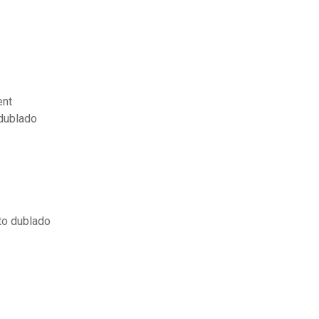
ent
 dublado
to dublado