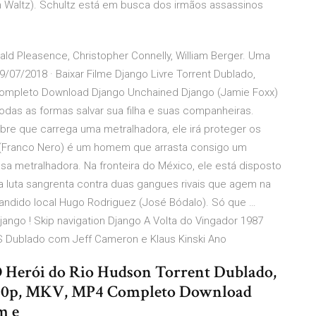
 Waltz). Schultz está em busca dos irmãos assassinos
ld Pleasence, Christopher Connelly, William Berger. Uma
07/2018 · Baixar Filme Django Livre Torrent Dublado,
Completo Download Django Unchained Django (Jamie Foxx)
todas as formas salvar sua filha e suas companheiras.
bre que carrega uma metralhadora, ele irá proteger os
o (Franco Nero) é um homem que arrasta consigo um
a metralhadora. Na fronteira do México, ele está disposto
a luta sangrenta contra duas gangues rivais que agem na
andido local Hugo Rodriguez (José Bódalo). Só que …
go ! Skip navigation Django A Volta do Vingador 1987
Dublado com Jeff Cameron e Klaus Kinski Ano
 O Herói do Rio Hudson Torrent Dublado,
 720p, MKV, MP4 Completo Download
m e