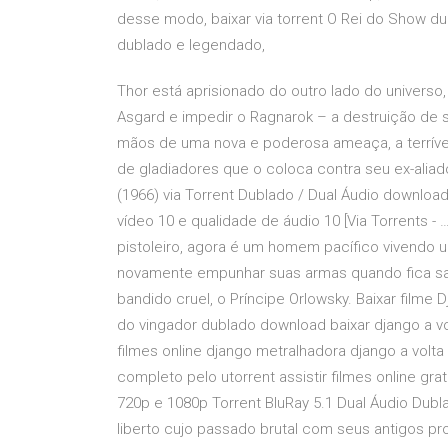
desse modo, baixar via torrent O Rei do Show 
dublado e legendado,
Thor está aprisionado do outro lado do universo,
Asgard e impedir o Ragnarok – a destruição de se
mãos de uma nova e poderosa ameaça, a terrível
de gladiadores que o coloca contra seu ex-aliado
(1966) via Torrent Dublado / Dual Áudio downlo
vídeo 10 e qualidade de áudio 10 [Via Torrents - 
pistoleiro, agora é um homem pacífico vivendo u
novamente empunhar suas armas quando fica sabe
bandido cruel, o Príncipe Orlowsky. Baixar filme
do vingador dublado download baixar django a vo
filmes online django metralhadora django a volta
completo pelo utorrent assistir filmes online gr
720p e 1080p Torrent BluRay 5.1 Dual Áudio Dub
liberto cujo passado brutal com seus antigos pr