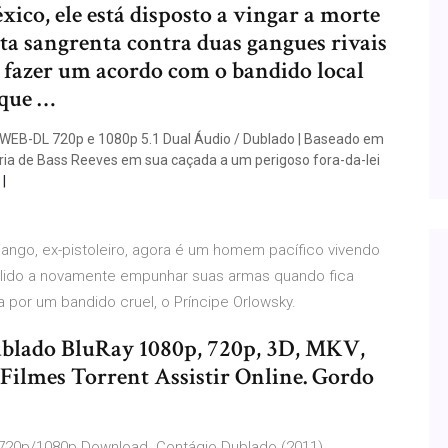
ico, ele está disposto a vingar a morte
uta sangrenta contra duas gangues rivais
e fazer um acordo com o bandido local
 que …
 WEB-DL 720p e 1080p 5.1 Dual Áudio / Dublado | Baseado em
stória de Bass Reeves em sua caçada a um perigoso fora-da-lei
Django, ex-pistoleiro, agora é um homem pacífico vivendo
elido a novamente empunhar suas armas quando fica
a por um bandido cruel, o Príncipe Orlowsky.
Dublado BluRay 1080p, 720p, 3D, MKV,
Filmes Torrent Assistir Online. Gordo
720p/1080p Download. Contágio Dublado (2011)