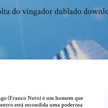
olta do vingador dublado downlo
ango (Franco Nero) é um homem que
dentro está escondida uma poderosa