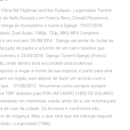
 Filme Bill Tilghman and the Outlaws - Legendado Torrent
e de Nello Rossati com Franco Nero, Donald Pleasence,
r chega ao monastério e conta a Django 19/07/2018 ·
ndado, Dual Áudio, 1080p, 720p, MKV, MP4 Completo
é um escravo 03/08/2014 · Django vai tentar de todas as
isfarçado de padre e a bordo de um carro fúnebre que
nocentes e 23/03/2018 · Django Torrent Django (Franco
ão, onde dentro está escondida uma poderosa
disposto a vingar a morte da sua esposa, e parte para uma
agem na região, isso depois de fazer um acordo com o
Só que … 07/08/2015 · fenomenal como sempre sempre
ngador 1987 dublado joao POR UM CAIXÃO CHEIO DE DOLARES
astando um misterioso caixão atrás de si, ele retorna para
 as ruas da cidade. Os tiroteios e confrontos são
no de vingança. Mas, o que será que ele carrega naquele
ublado / Legendado (1966)