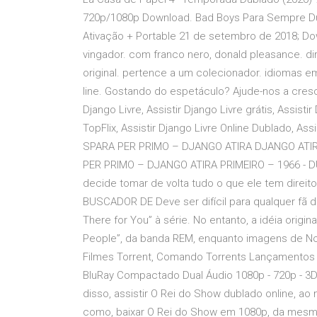
720p/1080p Download. Bad Boys Para Sempre Dub
Ativação + Portable 21 de setembro de 2018; Dow
vingador. com franco nero, donald pleasance. di
original. pertence a um colecionador. idiomas e
line. Gostando do espetáculo? Ajude-nos a crescer
Django Livre, Assistir Django Livre grátis, Assist
TopFlix, Assistir Django Livre Online Dublado, 
SPARA PER PRIMO – DJANGO ATIRA DJANGO ATIR
PER PRIMO – DJANGO ATIRA PRIMEIRO – 1966 - DU
decide tomar de volta tudo o que ele tem dire
BUSCADOR DE Deve ser difícil para qualquer fã d
There for You” à série. No entanto, a idéia origi
People”, da banda REM, enquanto imagens de No
Filmes Torrent, Comando Torrents Lançamentos 
BluRay Compactado Dual Áudio 1080p - 720p - 3D -
disso, assistir O Rei do Show dublado online, 
como, baixar O Rei do Show em 1080p, da mesma 