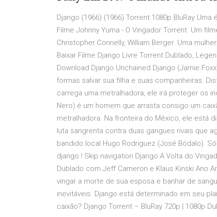
Django (1966) (1966) Torrent 1080p BluRay Uma é
Filme Johnny Yuma - O Vingador Torrent Um film
Christopher Connelly, William Berger. Uma mulhe
Baixar Filme Django Livre Torrent Dublado, Lege
Download Django Unchained Django (Jamie Foxx) 
formas salvar sua filha e suas companheiras. D
carrega uma metralhadora, ele irá proteger os i
Nero) é um homem que arrasta consigo um caix
metralhadora. Na fronteira do México, ele está 
luta sangrenta contra duas gangues rivais que 
bandido local Hugo Rodriguez (José Bódalo). 
django ! Skip navigation Django A Volta do Vi
Dublado com Jeff Cameron e Klaus Kinski Ano Arr
vingar a morte de sua esposa e banhar de sangue
inevitáveis. Django está determinado em seu pla
caixão? Django Torrent – BluRay 720p | 1080p D