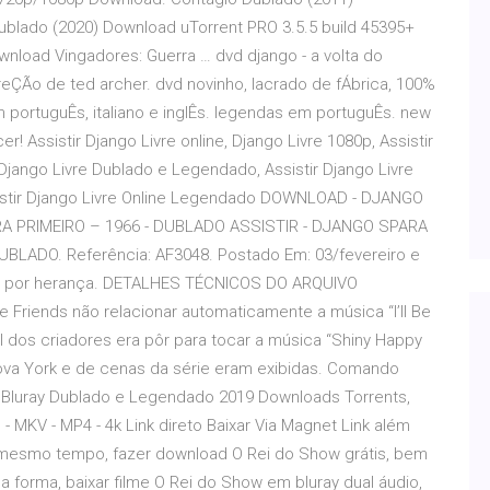
lado (2020) Download uTorrent PRO 3.5.5 build 45395+
nload Vingadores: Guerra … dvd django - a volta do
reÇÃo de ted archer. dvd novinho, lacrado de fÁbrica, 100%
m portuguÊs, italiano e inglÊs. legendas em portuguÊs. new
! Assistir Django Livre online, Django Livre 1080p, Assistir
ir Django Livre Dublado e Legendado, Assistir Django Livre
Assistir Django Livre Online Legendado DOWNLOAD - DJANGO
A PRIMEIRO – 1966 - DUBLADO ASSISTIR - DJANGO SPARA
BLADO. Referência: AF3048. Postado Em: 03/fevereiro e
ito por herança. DETALHES TÉCNICOS DO ARQUIVO
e Friends não relacionar automaticamente a música “I’ll Be
nal dos criadores era pôr para tocar a música “Shiny Happy
va York e de cenas da série eram exibidas. Comando
Bluray Dublado e Legendado 2019 Downloads Torrents,
 MKV - MP4 - 4k Link direto Baixar Via Magnet Link além
ao mesmo tempo, fazer download O Rei do Show grátis, bem
forma, baixar filme O Rei do Show em bluray dual áudio,